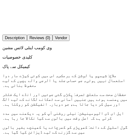
Description
Reviews (0)
Vendor
وی کومب اینٹی لائس مشین
کلیدی خصوصیات
کیمیکل سے پاک
علاج: شیمپو یا لوشن کے برعکس، اس میں کوئی کیڑے مار دوا
استعمال نہیں ہوتی، جو حساس جلد یا الرجی والے بچوں کے لیے
محفوظ بناتی ہے۔
حفظان صحت سے متعلق تصرف: پکڑی گئی جوئیں اور انڈے ایک فلٹر
میں پھنسے ہوئے ہیں جنہیں آسانی سے ٹھکانے لگانے کے لیے الگ
اور سیل کر دیا جاتا ہے، جو دوبارہ انفیکشن کو روکتا ہے۔
ایل ای ڈی الیومینیشن: نیلی روشنی آپ کو یہ دیکھنے میں مدد
کرتی ہے کہ اصل وقت میں بالوں سے کیا نکالا جا رہا ہے۔
گول اسٹیل کے دانت: کھوپڑی کو کھرچائے یا کھینچے بغیر بالوں
میں سے گزرنے کے لیے ڈیزائن کیا گیا ہے۔