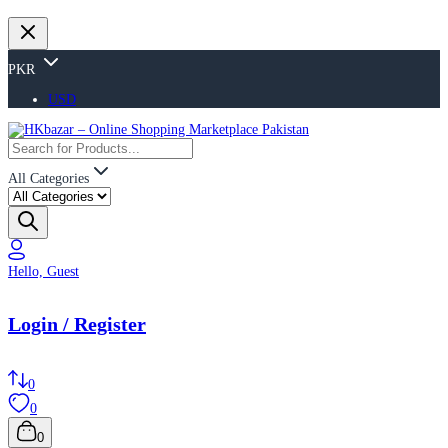
PKR
USD
All Categories
Hello, Guest
Login / Register
0
0
0