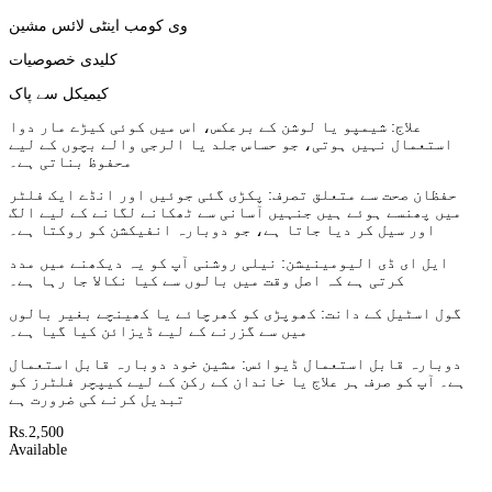
وی کومب اینٹی لائس مشین
کلیدی خصوصیات
کیمیکل سے پاک
علاج: شیمپو یا لوشن کے برعکس، اس میں کوئی کیڑے مار دوا
استعمال نہیں ہوتی، جو حساس جلد یا الرجی والے بچوں کے لیے
محفوظ بناتی ہے۔
حفظان صحت سے متعلق تصرف: پکڑی گئی جوئیں اور انڈے ایک فلٹر
میں پھنسے ہوئے ہیں جنہیں آسانی سے ٹھکانے لگانے کے لیے الگ
اور سیل کر دیا جاتا ہے، جو دوبارہ انفیکشن کو روکتا ہے۔
ایل ای ڈی الیومینیشن: نیلی روشنی آپ کو یہ دیکھنے میں مدد
کرتی ہے کہ اصل وقت میں بالوں سے کیا نکالا جا رہا ہے۔
گول اسٹیل کے دانت: کھوپڑی کو کھرچائے یا کھینچے بغیر بالوں
میں سے گزرنے کے لیے ڈیزائن کیا گیا ہے۔
دوبارہ قابل استعمال ڈیوائس: مشین خود دوبارہ قابل استعمال
ہے۔ آپ کو صرف ہر علاج یا خاندان کے رکن کے لیے کیپچر فلٹرز کو
تبدیل کرنے کی ضرورت ہے
Rs.2,500
Available