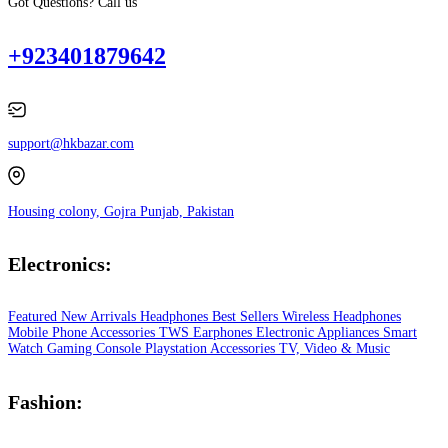
Got Questions? Call us
+923401879642
support@hkbazar.com
Housing colony, Gojra Punjab, Pakistan
Electronics:
Featured
New Arrivals
Headphones
Best Sellers
Wireless Headphones
Mobile Phone
Accessories
TWS Earphones
Electronic Appliances
Smart
Watch
Gaming Console
Playstation
Accessories
TV, Video & Music
Fashion: