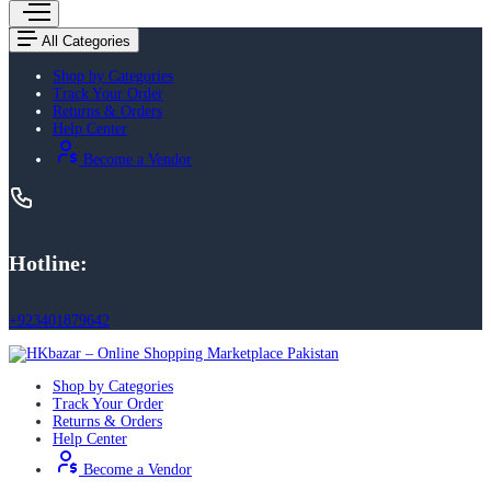
All Categories
Shop by Categories
Track Your Order
Returns & Orders
Help Center
Become a Vendor
Hotline:
+923401879642
Shop by Categories
Track Your Order
Returns & Orders
Help Center
Become a Vendor