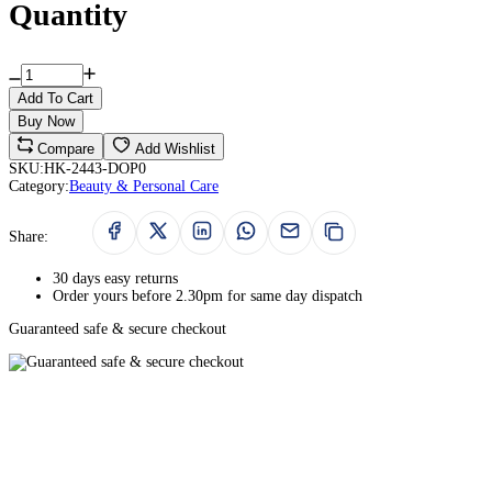
Quantity
Add To Cart
Buy Now
Compare
Add Wishlist
SKU:
HK-2443-DOP0
Category:
Beauty & Personal Care
Share:
30 days easy returns
Order yours before 2.30pm for same day dispatch
Guaranteed safe & secure checkout